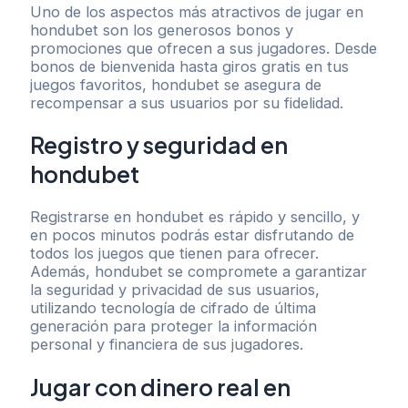
Uno de los aspectos más atractivos de jugar en
hondubet son los generosos bonos y
promociones que ofrecen a sus jugadores. Desde
bonos de bienvenida hasta giros gratis en tus
juegos favoritos, hondubet se asegura de
recompensar a sus usuarios por su fidelidad.
Registro y seguridad en
hondubet
Registrarse en hondubet es rápido y sencillo, y
en pocos minutos podrás estar disfrutando de
todos los juegos que tienen para ofrecer.
Además, hondubet se compromete a garantizar
la seguridad y privacidad de sus usuarios,
utilizando tecnología de cifrado de última
generación para proteger la información
personal y financiera de sus jugadores.
Jugar con dinero real en