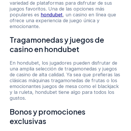
variedad de plataformas para disfrutar de sus
juegos favoritos. Una de las opciones más
populares es
hondubet
, un casino en línea que
ofrece una experiencia de juego única y
emocionante.
Tragamonedas y juegos de
casino en hondubet
En hondubet, los jugadores pueden disfrutar de
una amplia selección de tragamonedas y juegos
de casino de alta calidad. Ya sea que prefieras las
clásicas máquinas tragamonedas de frutas o los
emocionantes juegos de mesa como el blackjack
y la ruleta, hondubet tiene algo para todos los
gustos.
Bonos y promociones
exclusivas