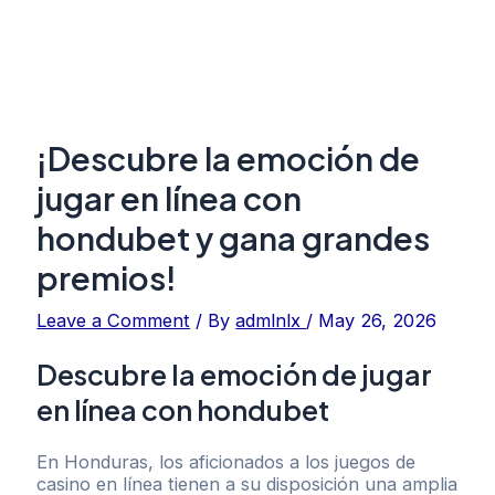
¡Descubre la emoción de
jugar en línea con
hondubet y gana grandes
premios!
Leave a Comment
/ By
admlnlx
/
May 26, 2026
Descubre la emoción de jugar
en línea con hondubet
En Honduras, los aficionados a los juegos de
casino en línea tienen a su disposición una amplia