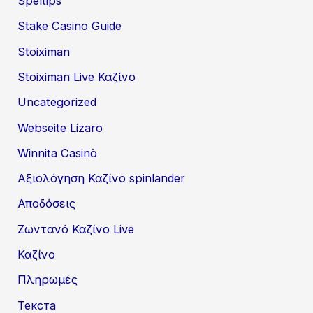
Speltips
Stake Casino Guide
Stoiximan
Stoiximan Live Καζίνο
Uncategorized
Webseite Lizaro
Winnita Casinò
Αξιολόγηση Καζίνο spinlander
Αποδόσεις
Ζωντανό Καζίνο Live
Καζίνο
Πληρωμές
Текста