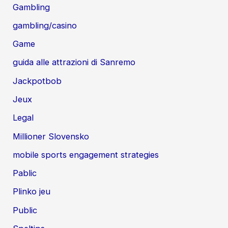
Gambling
gambling/casino
Game
guida alle attrazioni di Sanremo
Jackpotbob
Jeux
Legal
Millioner Slovensko
mobile sports engagement strategies
Pablic
Plinko jeu
Public