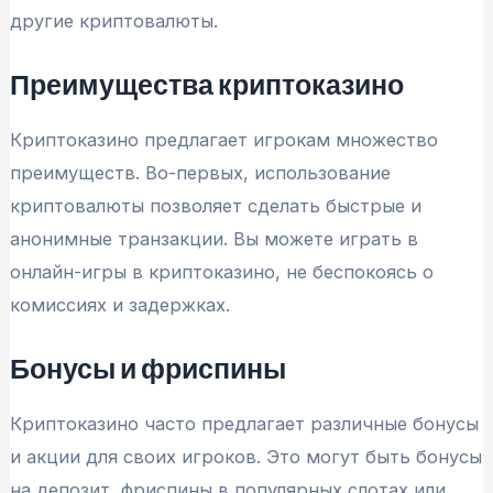
другие криптовалюты.
Преимущества криптоказино
Криптоказино предлагает игрокам множество
преимуществ. Во-первых, использование
криптовалюты позволяет сделать быстрые и
анонимные транзакции. Вы можете играть в
онлайн-игры в криптоказино, не беспокоясь о
комиссиях и задержках.
Бонусы и фриспины
Криптоказино часто предлагает различные бонусы
и акции для своих игроков. Это могут быть бонусы
на депозит, фриспины в популярных слотах или