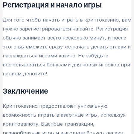
Регистрация и начало игры
Для того чтобы начать играть в криптоказино, вам
нужно зарегистрироваться на сайте. Регистрация
обычно занимает всего несколько минут, и после
этого вы сможете сразу же начать делать ставки и
наслаждаться играми казино. Не забудьте
воспользоваться бонусами для новых игроков при
первом депозите!
Заключение
Криптоказино предоставляет уникальную
возможность играть в азартные игры, используя
криптовалюту. Быстрые транзакции,
разнообразные игры и выгодные бонусы делают