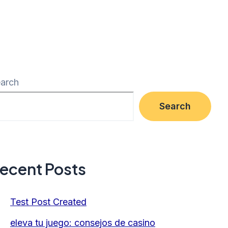
arch
Search
ecent Posts
Test Post Created
eleva tu juego: consejos de casino