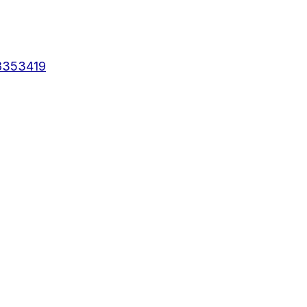
98353419