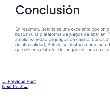
Conclusión
En resumen, Betcris es una excelente opción p
buscan una plataforma de juegos de azar en l
amplia variedad de juegos de casino, bonos at
de alta calidad, Betcris se destaca como una 
que desean disfrutar de juegos en línea en el p
Post
←
Previous Post
navigation
Next Post
→