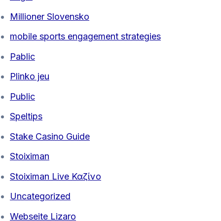
Millioner Slovensko
mobile sports engagement strategies
Pablic
Plinko jeu
Public
Speltips
Stake Casino Guide
Stoiximan
Stoiximan Live Καζίνο
Uncategorized
Webseite Lizaro