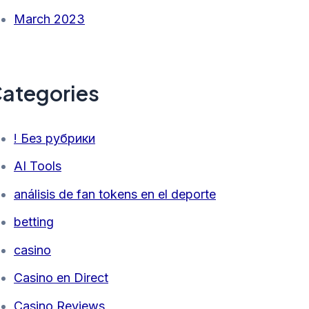
March 2023
ategories
! Без рубрики
AI Tools
análisis de fan tokens en el deporte
betting
casino
Casino en Direct
Casino Reviews