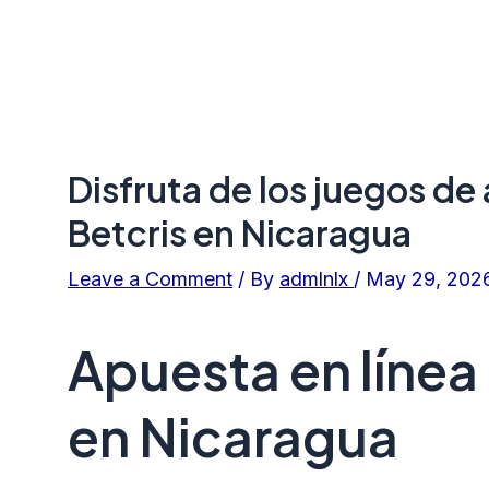
Disfruta de los juegos de 
Betcris en Nicaragua
Leave a Comment
/ By
admlnlx
/
May 29, 202
Apuesta en línea
en Nicaragua