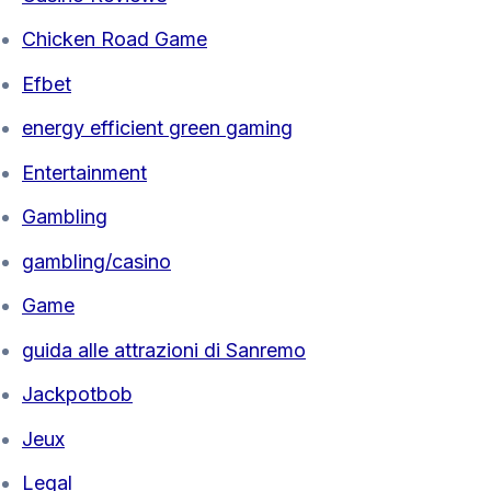
Chicken Road Game
Efbet
energy efficient green gaming
Entertainment
Gambling
gambling/casino
Game
guida alle attrazioni di Sanremo
Jackpotbob
Jeux
Legal