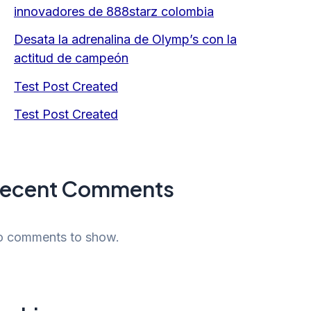
innovadores de 888starz colombia
Desata la adrenalina de Olymp’s con la
actitud de campeón
Test Post Created
Test Post Created
ecent Comments
 comments to show.