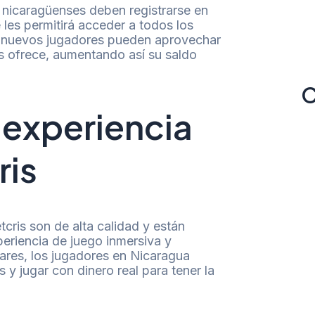
s nicaragüenses deben registrarse en
 les permitirá acceder a todos los
os nuevos jugadores pueden aprovechar
s ofrece, aumentando así su saldo
C
y experiencia
ris
tcris son de alta calidad y están
periencia de juego inmersiva y
res, los jugadores en Nicaragua
 y jugar con dinero real para tener la