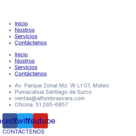
Inicio
Nostros
Servicios
Contáctenos
Inicio
Nostros
Servicios
Contáctenos
Av. Parque Zonal Mz. W Lt 07, Mateo
Pumacahua Santiago de Surco
ventas@alfombrasvara.com
Oficina: 51 265-6857
acebook
Twitter
Youtube
CONTÁCTENOS