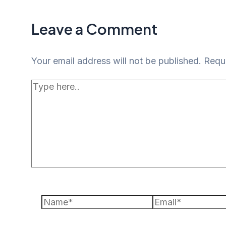
Leave a Comment
Your email address will not be published.
Requi
Type
here..
Name*
Email*