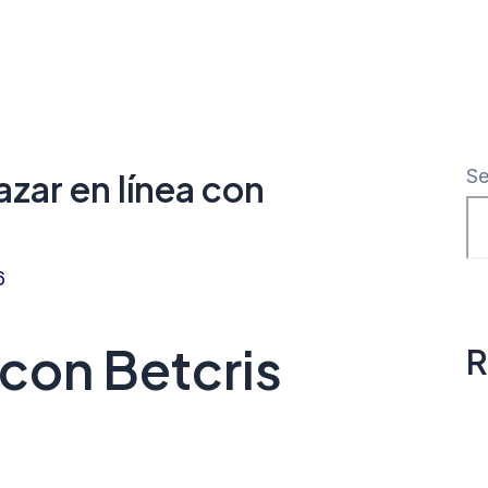
Se
azar en línea con
6
 con Betcris
R