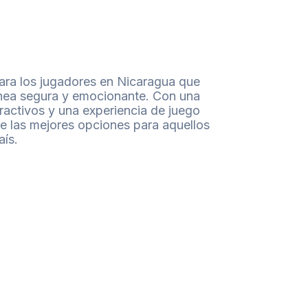
ara los jugadores en Nicaragua que
ínea segura y emocionante. Con una
ractivos y una experiencia de juego
de las mejores opciones para aquellos
aís.