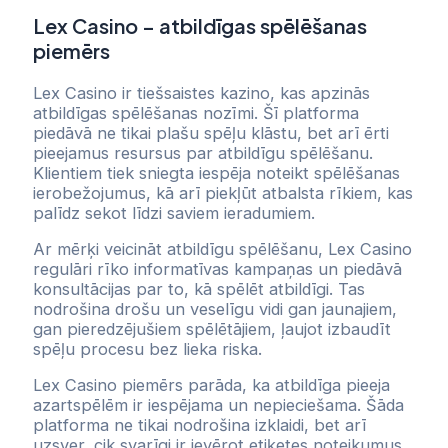
Lex Casino – atbildīgas spēlēšanas
piemērs
Lex Casino ir tiešsaistes kazino, kas apzinās
atbildīgas spēlēšanas nozīmi. Šī platforma
piedāvā ne tikai plašu spēļu klāstu, bet arī ērti
pieejamus resursus par atbildīgu spēlēšanu.
Klientiem tiek sniegta iespēja noteikt spēlēšanas
ierobežojumus, kā arī piekļūt atbalsta rīkiem, kas
palīdz sekot līdzi saviem ieradumiem.
Ar mērķi veicināt atbildīgu spēlēšanu, Lex Casino
regulāri rīko informatīvas kampaņas un piedāvā
konsultācijas par to, kā spēlēt atbildīgi. Tas
nodrošina drošu un veselīgu vidi gan jaunajiem,
gan pieredzējušiem spēlētājiem, ļaujot izbaudīt
spēļu procesu bez lieka riska.
Lex Casino piemērs parāda, ka atbildīga pieeja
azartspēlēm ir iespējama un nepieciešama. Šāda
platforma ne tikai nodrošina izklaidi, bet arī
uzsver, cik svarīgi ir ievērot etiķetes noteikumus