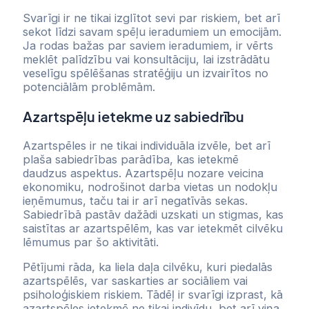
Svarīgi ir ne tikai izglītot sevi par riskiem, bet arī
sekot līdzi savam spēļu ieradumiem un emocijām.
Ja rodas bažas par saviem ieradumiem, ir vērts
meklēt palīdzību vai konsultāciju, lai izstrādātu
veselīgu spēlēšanas stratēģiju un izvairītos no
potenciālām problēmām.
Azartspēļu ietekme uz sabiedrību
Azartspēles ir ne tikai individuāla izvēle, bet arī
plaša sabiedrības parādība, kas ietekmē
daudzus aspektus. Azartspēļu nozare veicina
ekonomiku, nodrošinot darba vietas un nodokļu
ieņēmumus, taču tai ir arī negatīvās sekas.
Sabiedrībā pastāv dažādi uzskati un stigmas, kas
saistītas ar azartspēlēm, kas var ietekmēt cilvēku
lēmumus par šo aktivitāti.
Pētījumi rāda, ka liela daļa cilvēku, kuri piedalās
azartspēlēs, var saskarties ar sociāliem vai
psiholoģiskiem riskiem. Tādēļ ir svarīgi izprast, kā
azartspēles ietekmē ne tikai indivīdu, bet arī viņa