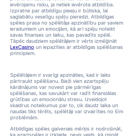
ievērojamu risku, ja netiek ievērota atbildība.
Izpratne par atbildīgu pieeju ir būtiska, lai
saglabātu veselīgu spēļu pieredzi. Atbildīgas
spēles prasa no spēlētāja apzinātību par saviem
ieradumiem un emocijām, kā arī spēju noteikt
savas finanses un laiku, kas pavadīts spēlē.
Tāpēc daudziem spēlētājiem ir vērts izmēģināt
LexCasino
un iepazīties ar atbildīgas spēlēšanas
principiem.
Spēlētājiem ir svarīgi apzināties, kad ir laiks
pārtraukt spēlēšanu. Bieži vien azartspēļu
kārdinājums var novest pie pārmērīgas
spēlēšanas, kas savukārt var radīt finansiālas
grūtības un emocionālu stresu. Izveidojot
skaidrus noteikumus par to, cik daudz laika un
naudas tiks tērēts, spēlētāji var izvairīties no šīm
problēmām.
Atbildīgas spēles galvenais mērķis ir nodrošināt,
ka azartspēles ir izklaide, nevis veids, kā risināt