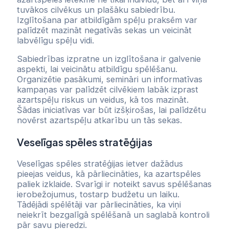
tuvākos cilvēkus un plašāku sabiedrību.
Izglītošana par atbildīgām spēļu praksēm var
palīdzēt mazināt negatīvās sekas un veicināt
labvēlīgu spēļu vidi.
Sabiedrības izpratne un izglītošana ir galvenie
aspekti, lai veicinātu atbildīgu spēlēšanu.
Organizētie pasākumi, semināri un informatīvas
kampaņas var palīdzēt cilvēkiem labāk izprast
azartspēļu riskus un veidus, kā tos mazināt.
Šādas iniciatīvas var būt izšķirošas, lai palīdzētu
novērst azartspēļu atkarību un tās sekas.
Veselīgas spēles stratēģijas
Veselīgas spēles stratēģijas ietver dažādus
pieejas veidus, kā pārliecināties, ka azartspēles
paliek izklaide. Svarīgi ir noteikt savus spēlēšanas
ierobežojumus, tostarp budžetu un laiku.
Tādējādi spēlētāji var pārliecināties, ka viņi
neiekrīt bezgalīgā spēlēšanā un saglabā kontroli
pār savu pieredzi.