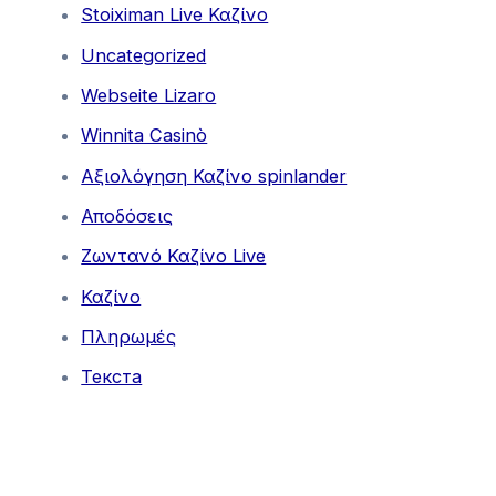
Stoiximan Live Καζίνο
Uncategorized
Webseite Lizaro
Winnita Casinò
Αξιολόγηση Καζίνο spinlander
Αποδόσεις
Ζωντανό Καζίνο Live
Καζίνο
Πληρωμές
Текста