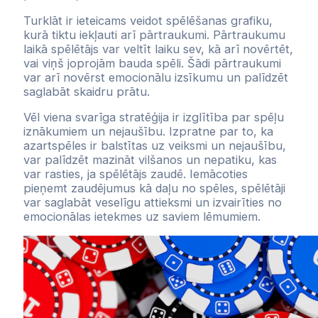
Turklāt ir ieteicams veidot spēlēšanas grafiku,
kurā tiktu iekļauti arī pārtraukumi. Pārtraukumu
laikā spēlētājs var veltīt laiku sev, kā arī novērtēt,
vai viņš joprojām bauda spēli. Šādi pārtraukumi
var arī novērst emocionālu izsīkumu un palīdzēt
saglabāt skaidru prātu.
Vēl viena svarīga stratēģija ir izglītība par spēļu
iznākumiem un nejaušību. Izpratne par to, ka
azartspēles ir balstītas uz veiksmi un nejaušību,
var palīdzēt mazināt vilšanos un nepatiku, kas
var rasties, ja spēlētājs zaudē. Iemācoties
pieņemt zaudējumus kā daļu no spēles, spēlētāji
var saglabāt veselīgu attieksmi un izvairīties no
emocionālas ietekmes uz saviem lēmumiem.