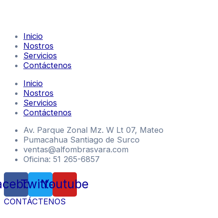
Inicio
Nostros
Servicios
Contáctenos
Inicio
Nostros
Servicios
Contáctenos
Av. Parque Zonal Mz. W Lt 07, Mateo
Pumacahua Santiago de Surco
ventas@alfombrasvara.com
Oficina: 51 265-6857
acebook
Twitter
Youtube
CONTÁCTENOS