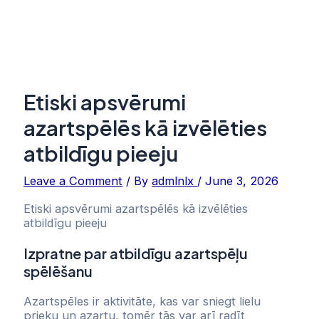
Etiski apsvērumi
azartspēlēs kā izvēlēties
atbildīgu pieeju
Leave a Comment
/ By
admlnlx
/
June 3, 2026
Etiski apsvērumi azartspēlēs kā izvēlēties
atbildīgu pieeju
Izpratne par atbildīgu azartspēļu
spēlēšanu
Azartspēles ir aktivitāte, kas var sniegt lielu
prieku un azartu, tomēr tās var arī radīt