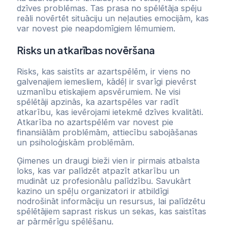
dzīves problēmas. Tas prasa no spēlētāja spēju
reāli novērtēt situāciju un neļauties emocijām, kas
var novest pie neapdomīgiem lēmumiem.
Risks un atkarības novēršana
Risks, kas saistīts ar azartspēlēm, ir viens no
galvenajiem iemesliem, kādēļ ir svarīgi pievērst
uzmanību etiskajiem apsvērumiem. Ne visi
spēlētāji apzinās, ka azartspēles var radīt
atkarību, kas ievērojami ietekmē dzīves kvalitāti.
Atkarība no azartspēlēm var novest pie
finansiālām problēmām, attiecību sabojāšanas
un psiholoģiskām problēmām.
Ģimenes un draugi bieži vien ir pirmais atbalsta
loks, kas var palīdzēt atpazīt atkarību un
mudināt uz profesionālu palīdzību. Savukārt
kazino un spēļu organizatori ir atbildīgi
nodrošināt informāciju un resursus, lai palīdzētu
spēlētājiem saprast riskus un sekas, kas saistītas
ar pārmērīgu spēlēšanu.