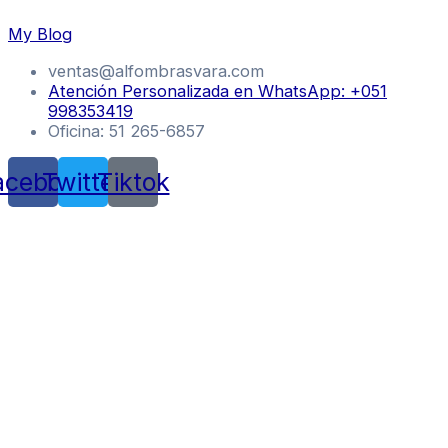
Skip
My Blog
to
content
ventas@alfombrasvara.com
Atención Personalizada en WhatsApp: +051
998353419
Oficina: 51 265-6857
acebook
Twitter
Tiktok