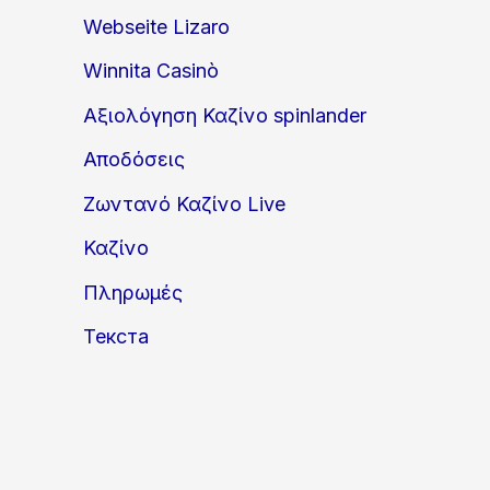
Webseite Lizaro
Winnita Casinò
Αξιολόγηση Καζίνο spinlander
Αποδόσεις
Ζωντανό Καζίνο Live
Καζίνο
Πληρωμές
Текста