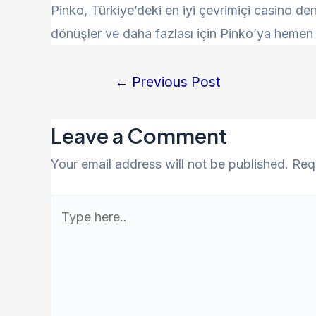
Pinko, Türkiye’deki en iyi çevrimiçi casino den
dönüşler ve daha fazlası için Pinko’ya heme
←
Previous Post
Leave a Comment
Your email address will not be published.
Req