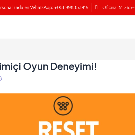
ersonalizada en WhatsApp: +051 998353419
Oficina: 51 265
rimiçi Oyun Deneyimi!
6