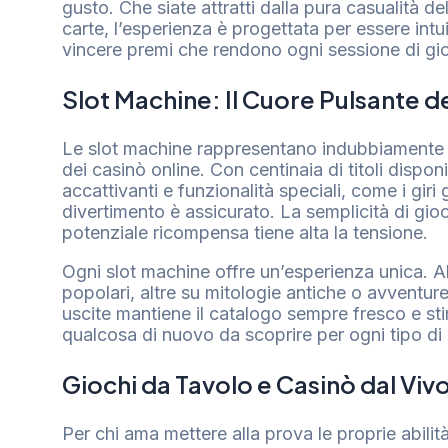
gusto. Che siate attratti dalla pura casualità dell
carte, l’esperienza è progettata per essere intuit
vincere premi che rendono ogni sessione di g
Slot Machine: Il Cuore Pulsante d
Le slot machine rappresentano indubbiamente u
dei casinò online. Con centinaia di titoli dispo
accattivanti e funzionalità speciali, come i giri gra
divertimento è assicurato. La semplicità di gioco
potenziale ricompensa tiene alta la tensione.
Ogni slot machine offre un’esperienza unica. A
popolari, altre su mitologie antiche o avventur
uscite mantiene il catalogo sempre fresco e st
qualcosa di nuovo da scoprire per ogni tipo di g
Giochi da Tavolo e Casinò dal Vivo
Per chi ama mettere alla prova le proprie abilit