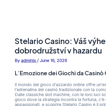
Stelario Casino: Váš výher
dobrodružství v hazardu
By
admlnlx
/
June 16, 2026
L’Emozione dei Giochi da Casinò 
Il mondo del gioco d’azzardo online offre un’
l’adrenalina del casinò tradizionale con la como
Dalle classiche slot machine, con le loro luci sci
gioco dove la strategia incontra la fortuna, c’è
appassionati, e scoprire Stelario Casino è il p