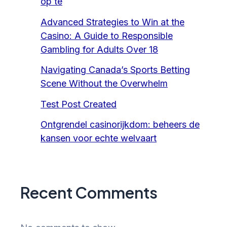
op te
Advanced Strategies to Win at the
Casino: A Guide to Responsible
Gambling for Adults Over 18
Navigating Canada’s Sports Betting
Scene Without the Overwhelm
Test Post Created
Ontgrendel casinorijkdom: beheers de
kansen voor echte welvaart
Recent Comments