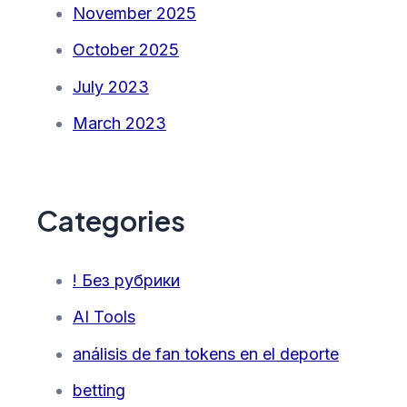
November 2025
October 2025
July 2023
March 2023
Categories
! Без рубрики
AI Tools
análisis de fan tokens en el deporte
betting