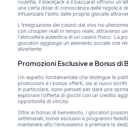
roulette, il blackjack e il baccarat offrono un’
una certa dose di conoscenza delle regole e del
influenzare l’esito delle proprie giocate attrav
L’integrazione dei casinò dal vivo ha ulteriorme
con croupier reali in tempo reale, attraverso un
l’atmosfera autentica di un casinò fisico. La poss
giocatori aggiunge un elemento sociale che re
divertente.
Promozioni Esclusive e Bonus di
Un aspetto fondamentale che distingue le piat
promozioni e i bonus offerti, sia ai nuovi iscritt
in particolare, sono pensati per dare una spinta
esplorare l’offerta di giochi con un credito aggi
opportunità di vincita.
Oltre ai bonus di benvenuto, i giocatori posso
settimanali, tornei esclusivi e programmi fedelt
mantenere alto l’entusiasmo e premiare la dedi