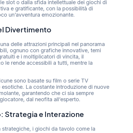
e slot o dalla sfida intellettuale dei giochi di
iva e gratificante, con la possibilità di
ioco un’avventura emozionante.
el Divertimento
na delle attrazioni principali nel panorama
nibili, ognuno con grafiche innovative, temi
tuiti e i moltiplicatori di vincita, il
 le rende accessibili a tutti, mentre la
lcune sono basate su film o serie TV
e esotiche. La costante introduzione di nuove
imolante, garantendo che ci sia sempre
iocatore, dal neofita all’esperto.
: Strategia e Interazione
à strategiche, i giochi da tavolo come la