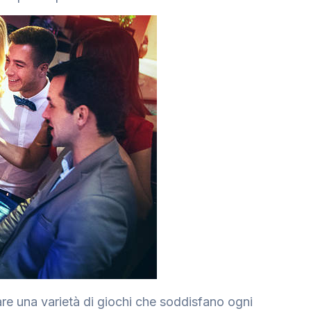
are una varietà di giochi che soddisfano ogni