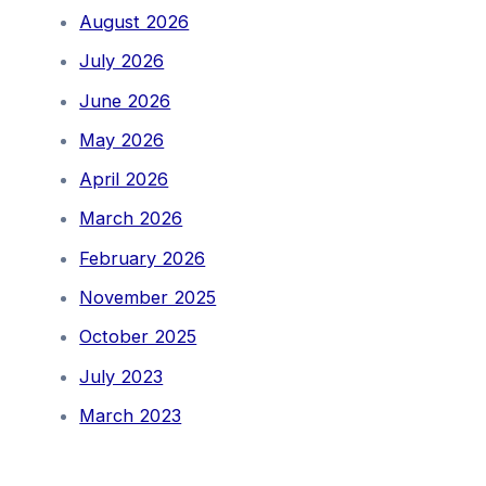
August 2026
July 2026
June 2026
May 2026
April 2026
March 2026
February 2026
November 2025
October 2025
July 2023
March 2023