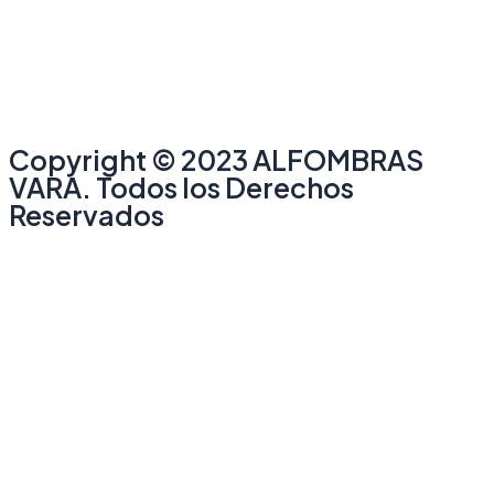
Copyright © 2023 ALFOMBRAS
VARA. Todos los Derechos
Reservados