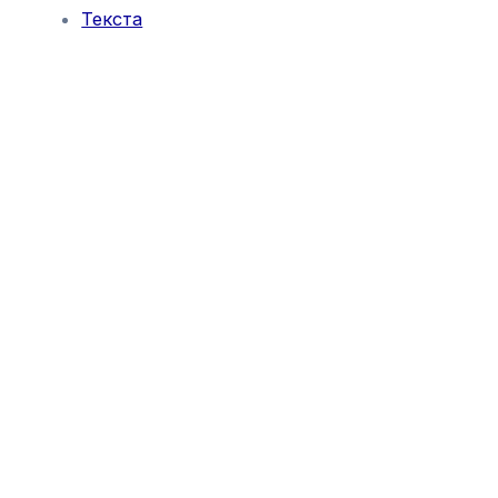
Текста