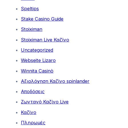
Speltips
Stake Casino Guide
Stoiximan
Stoiximan Live Καζίνο
Uncategorized
Webseite Lizaro
Winnita Casinò
Αξιολόγηση Καζίνο spinlander
Αποδόσεις
Ζωντανό Καζίνο Live
Καζίνο
Πληρωμές