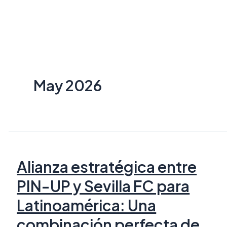
May 2026
Alianza estratégica entre
PIN-UP y Sevilla FC para
Latinoamérica: Una
combinación perfecta de