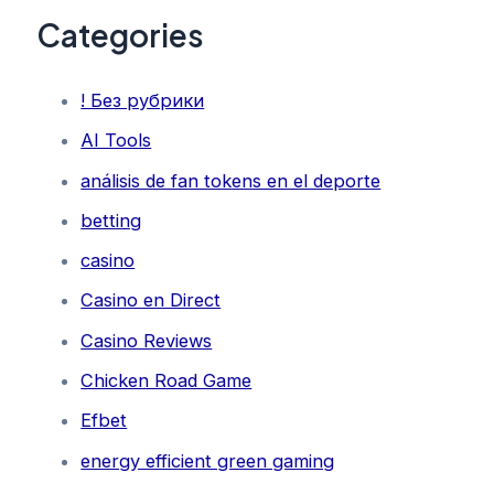
Categories
! Без рубрики
AI Tools
análisis de fan tokens en el deporte
betting
casino
Casino en Direct
Casino Reviews
Chicken Road Game
Efbet
energy efficient green gaming