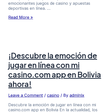
emocionantes juegos de casino y apuestas
deportivas en línea. …
Disfruta
Read More »
de
los
juegos
de
azar
en
línea
¡Descubre la emoción de
con
Betcris
jugar en línea con mi
en
Nicaragua
casino.com app en Bolivia
ahora!
Leave a Comment
/
casino
/ By
admlnlx
Descubre la emoción de jugar en línea con mi
casino.com app en Bolivia En la actualidad, los