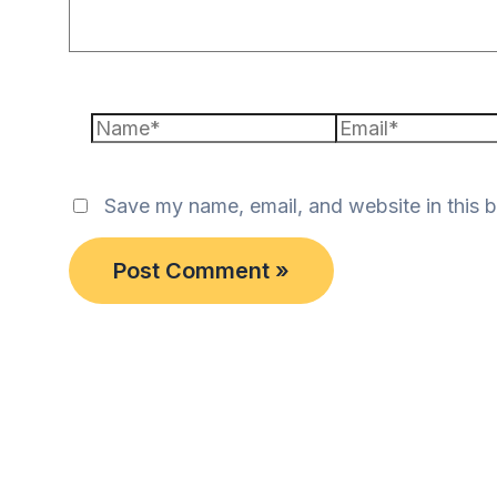
Name*
Email*
Save my name, email, and website in this b