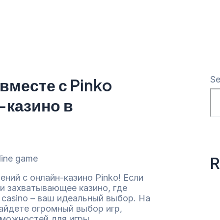
Se
вместе с Pinko
-казино в
R
ний с онлайн-казино Pinko! Если
и захватывающее казино, где
 casino – ваш идеальный выбор. На
айдете огромный выбор игр,
можностей для игры.