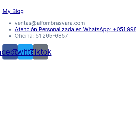
Skip
My Blog
to
content
ventas@alfombrasvara.com
Atención Personalizada en WhatsApp: +051 9
Oficina: 51 265-6857
acebook
Twitter
Tiktok