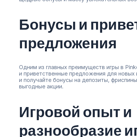
Бонусы и приве
предложения
Одним из главных преимуществ игры в Pin
и приветственные предложения для новых и
и получайте бонусы на депозиты, фриспины
выгодные акции.
Игровой опыт и
разнообразие и