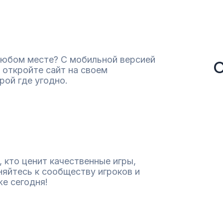
 любом месте? С мобильной версией
C
 откройте сайт на своем
рой где угодно.
, кто ценит качественные игры,
яйтесь к сообществу игроков и
е сегодня!