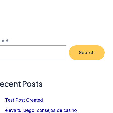
arch
Search
ecent Posts
Test Post Created
eleva tu juego: consejos de casino