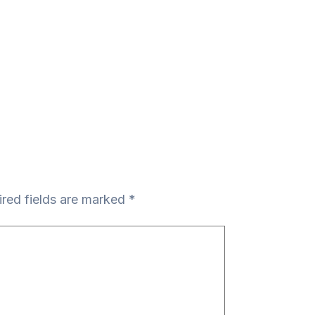
red fields are marked
*