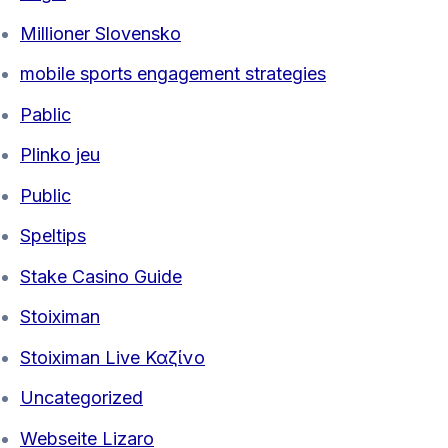
Millioner Slovensko
mobile sports engagement strategies
Pablic
Plinko jeu
Public
Speltips
Stake Casino Guide
Stoiximan
Stoiximan Live Καζίνο
Uncategorized
Webseite Lizaro