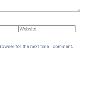
Website
rowser for the next time I comment.