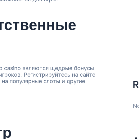
тственные
ko casino являются щедрые бонусы
гроков. Регистрируйтесь на сайте
 на популярные слоты и другие
R
No
гр