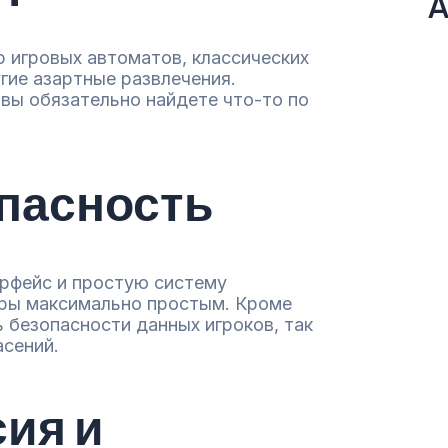
A
р игровых автоматов, классических
угие азартные развлечения.
 вы обязательно найдете что-то по
опасность
ерфейс и простую систему
игры максимально простым. Кроме
ь безопасности данных игроков, так
асений.
ия и