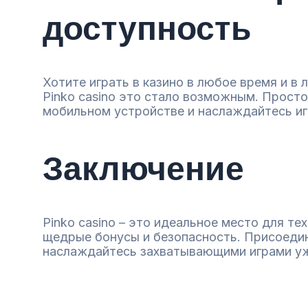
доступность
Хотите играть в казино в любое время и в
Pinko casino это стало возможным. Просто
мобильном устройстве и наслаждайтесь иг
Заключение
Pinko casino – это идеальное место для тех
щедрые бонусы и безопасность. Присоедин
наслаждайтесь захватывающими играми уж