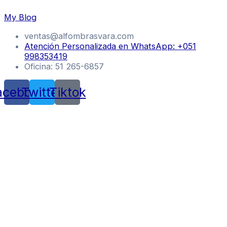
Skip
My Blog
to
content
ventas@alfombrasvara.com
Atención Personalizada en WhatsApp: +051
998353419
Oficina: 51 265-6857
acebook
Twitter
Tiktok