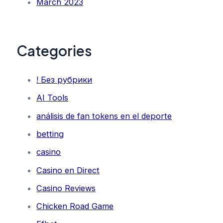
March 2023
Categories
! Без рубрики
AI Tools
análisis de fan tokens en el deporte
betting
casino
Casino en Direct
Casino Reviews
Chicken Road Game