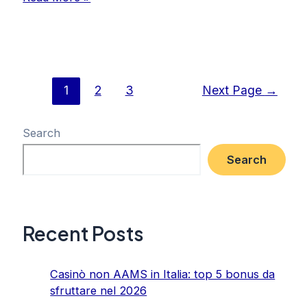
игровой
опыт
в
казино
‘pinco
bet’
Posts
1
2
3
Next Page
→
для
pagination
игроков
из
Search
Узбекистана
Search
Recent Posts
Casinò non AAMS in Italia: top 5 bonus da
sfruttare nel 2026