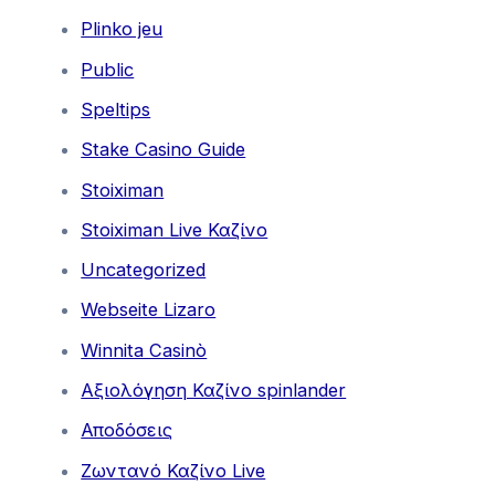
Plinko jeu
Public
Speltips
Stake Casino Guide
Stoiximan
Stoiximan Live Καζίνο
Uncategorized
Webseite Lizaro
Winnita Casinò
Αξιολόγηση Καζίνο spinlander
Αποδόσεις
Ζωντανό Καζίνο Live