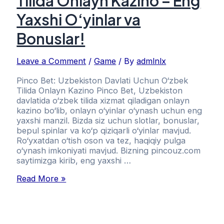
Tilida Onlayn Kazino – Eng
Yaxshi O‘yinlar va
Bonuslar!
Leave a Comment
/
Game
/ By
admlnlx
Pinco Bet: Uzbekiston Davlati Uchun O‘zbek
Tilida Onlayn Kazino Pinco Bet, Uzbekiston
davlatida o‘zbek tilida xizmat qiladigan onlayn
kazino bo‘lib, onlayn o‘yinlar o‘ynash uchun eng
yaxshi manzil. Bizda siz uchun slotlar, bonuslar,
bepul spinlar va ko‘p qiziqarli o‘yinlar mavjud.
Ro‘yxatdan o‘tish oson va tez, haqiqiy pulga
o‘ynash imkoniyati mavjud. Bizning pincouz.com
saytimizga kirib, eng yaxshi …
Pinco
Read More »
Bet:
Uzbekiston
Davlati
Uchun