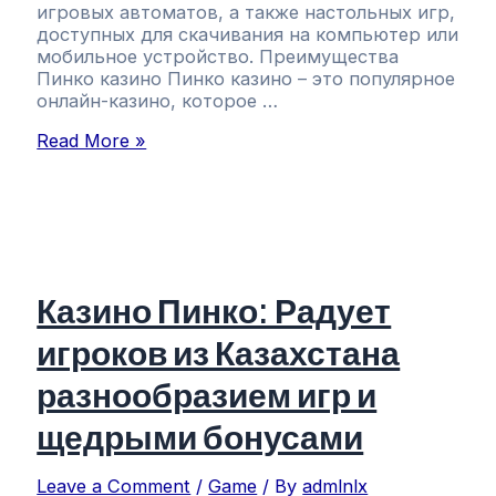
игровых автоматов, а также настольных игр,
доступных для скачивания на компьютер или
мобильное устройство. Преимущества
Пинко казино Пинко казино – это популярное
онлайн-казино, которое …
Погрузитесь
Read More »
в
мир
азарта
с
Пинко
казино
–
Казино Пинко: Радует
скачайте
приложение
игроков из Казахстана
и
начните
разнообразием игр и
игру
щедрыми бонусами
сегодня!
Leave a Comment
/
Game
/ By
admlnlx