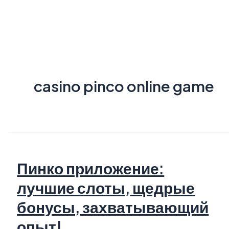
casino pinco online game
Пинко приложение:
лучшие слоты, щедрые
бонусы, захватывающий
опыт!