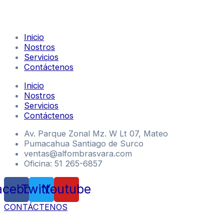
Inicio
Nostros
Servicios
Contáctenos
Inicio
Nostros
Servicios
Contáctenos
Av. Parque Zonal Mz. W Lt 07, Mateo
Pumacahua Santiago de Surco
ventas@alfombrasvara.com
Oficina: 51 265-6857
acebook
Twitter
Youtube
CONTÁCTENOS