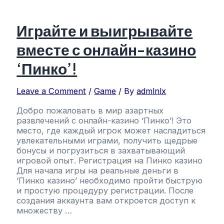
O‘zbek
Tilida
Onlayn
Играйте и выигрывайте
Kazino
–
вместе с онлайн-казино
Eng
Yaxshi
‘Пинко’!
O‘yinlar
va
Leave a Comment
/
Game
/ By
admlnlx
Bonuslar!
Добро пожаловать в мир азартных
развлечений с онлайн-казино ‘Пинко’! Это
место, где каждый игрок может насладиться
увлекательными играми, получить щедрые
бонусы и погрузиться в захватывающий
игровой опыт. Регистрация на Пинко казино
Для начала игры на реальные деньги в
‘Пинко казино’ необходимо пройти быструю
и простую процедуру регистрации. После
создания аккаунта вам откроется доступ к
множеству …