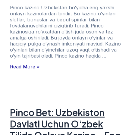
Pinco kazino Uzbekistan bo‘yicha eng yaxshi
onlayn kazinolardan biridir. Bu kazino o‘yinlari,
slotlar, bonuslar va bepul spinlar bilan
foydalanuvchilarni qiziqtirib turadi. Pinco
kazinosiga ro‘yxatdan o‘tish juda oson va tez
amalga oshiriladi. Bu joyda onlayn o‘yinlar va
haqiqiy pulga o‘ynash imkoniyati mavjud. Kazino
o‘yinlari bilan o‘yinchilar uzoq vaqt o‘tishadi va
o‘yin tajribasi oladi. Pinco kazino haqida …
Pinco
Read More »
kazino:
onlayn
o‘yinlar
va
bonuslar
bilan
to‘laqon!
Pinco Bet: Uzbekiston
Davlati Uchun O‘zbek